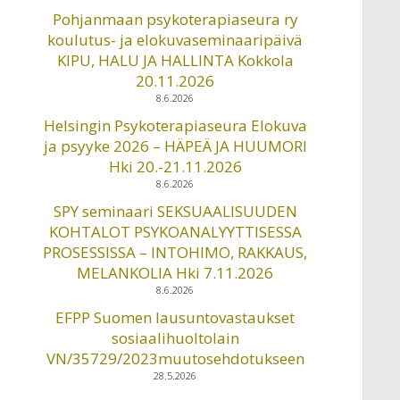
Pohjanmaan psykoterapiaseura ry
koulutus- ja elokuvaseminaaripäivä
KIPU, HALU JA HALLINTA Kokkola
20.11.2026
8.6.2026
Helsingin Psykoterapiaseura Elokuva
ja psyyke 2026 – HÄPEÄ JA HUUMORI
Hki 20.-21.11.2026
8.6.2026
SPY seminaari SEKSUAALISUUDEN
KOHTALOT PSYKOANALYYTTISESSA
PROSESSISSA – INTOHIMO, RAKKAUS,
MELANKOLIA Hki 7.11.2026
8.6.2026
EFPP Suomen lausuntovastaukset
sosiaalihuoltolain
VN/35729/2023muutosehdotukseen
28.5.2026