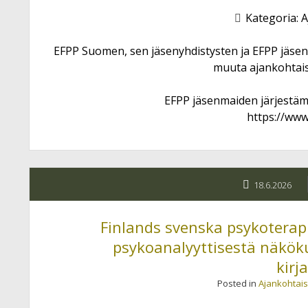
Kategoria:
A
EFPP Suomen, sen jäsenyhdistysten ja EFPP jäsen
muuta ajankohtais
EFPP jäsenmaiden järjestämi
https://www
18.6.2026
Finlands svenska psykoterapi
psykoanalyyttisestä näkök
kirj
Posted in
Ajankohtais