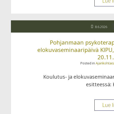
Lue l
8.6.2026
Pohjanmaan psykoterapi
elokuvaseminaaripäivä KIPU
20.11
Posted in
Ajankohtais
Koulutus- ja elokuvaseminaar
esitteessä:
Lue l