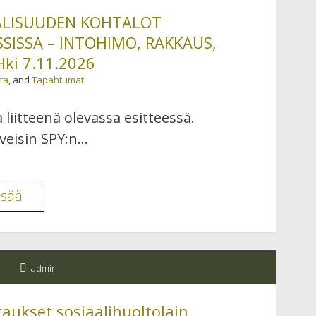
2026
AALISUUDEN KOHTALOT
–
SISSA – INTOHIMO, RAKKAUS,
HÄPEÄ
ki 7.11.2026
JA
ta
, and
Tapahtumat
HUUMORI
liitteenä olevassa esitteessä.
Hki
rveisin SPY:n…
20.-21.11.2026
SPY
isää
seminaari
SEKSUAALISUUDEN
KOHTALOT
admin
PSYKOANALYYTTISESSA
PROSESSISSA
ukset sosiaalihuoltolain