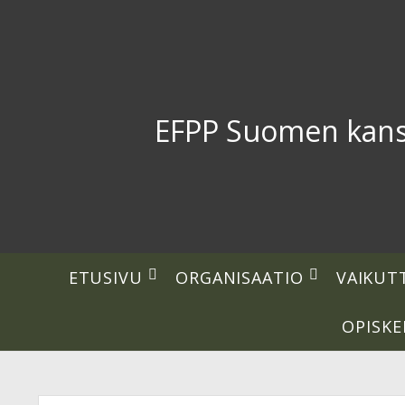
EFPP Suomen kansal
open
open
ETUSIVU
ORGANISAATIO
VAIKUT
dropdown
dropdown
menu
menu
OPISKE