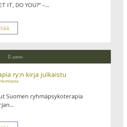
T IT, DO YOU?” –…
Finlands
isää
svenska
psykoterapiförening
–
admin
Autoritarismista
psykoanalyyttisestä
a ry:n kirja julkaistu
näkökulmasta
ankohtaista
to
27.8.26
ssut Suomen ryhmäpsykoterapia
Töölön
irjan…
kirjasto