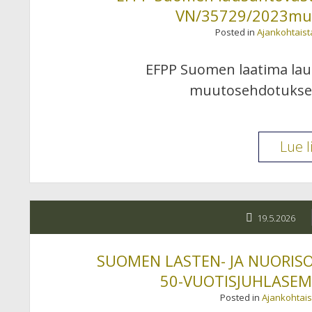
VN/35729/2023mu
Posted in
Ajankohtaist
EFPP Suomen laatima laus
muutosehdotukseen
Lue l
19.5.2026
SUOMEN LASTEN- JA NUORIS
50-VUOTISJUHLASEMI
Posted in
Ajankohtais