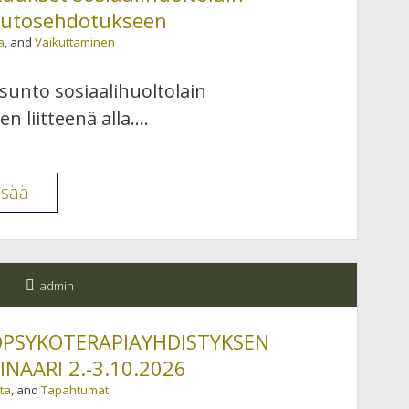
–
utosehdotukseen
INTOHIMO,
a
, and
Vaikuttaminen
RAKKAUS,
MELANKOLIA
unto sosiaalihuoltolain
Hki
 liitteenä alla.…
7.11.2026
EFPP
isää
Suomen
lausuntovastaukset
sosiaalihuoltolain
admin
VN/35729/2023muutosehdotukseen
OPSYKOTERAPIAYHDISTYKSEN
NAARI 2.-3.10.2026
ta
, and
Tapahtumat