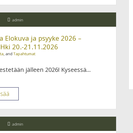
ry
koulutus-
admin
ja
elokuvaseminaaripäivä
a Elokuva ja psyyke 2026 –
KIPU,
ki 20.-21.11.2026
HALU
ta
, and
Tapahtumat
JA
HALLINTA
estetään jälleen 2026! Kyseessä…
Kokkola
20.11.2026
Helsingin
isää
Psykoterapiaseura
Elokuva
ja
admin
psyyke