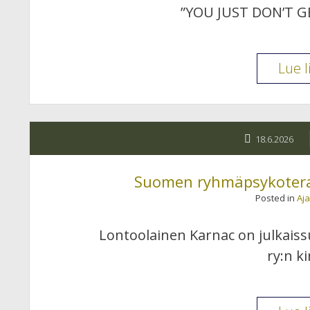
”YOU JUST DON’T GE
Lue l
18.6.2026
Suomen ryhmäpsykoterapi
Posted in
Aj
Lontoolainen Karnac on julkai
ry:n k