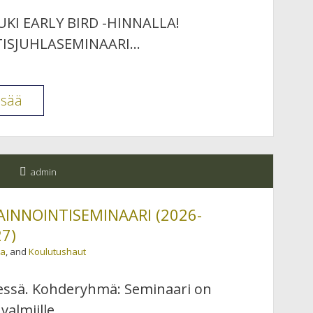
I EARLY BIRD -HINNALLA!
TISJUHLASEMINAARI…
SUOMEN
isää
LASTEN-
JA
NUORISOPSYKOTERAPIAYHDISTYKSEN
admin
50-
VUOTISJUHLASEMINAARI
AINNOINTISEMINAARI (2026-
2.-3.10.2026
7)
ta
, and
Koulutushaut
essä. Kohderyhmä: Seminaari on
 valmiille…