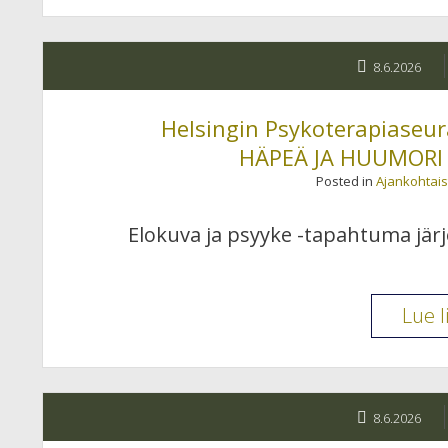
8.6.2026
Helsingin Psykoterapiaseur
HÄPEÄ JA HUUMORI H
Posted in
Ajankohtais
Elokuva ja psyyke -tapahtuma järj
Lue l
8.6.2026