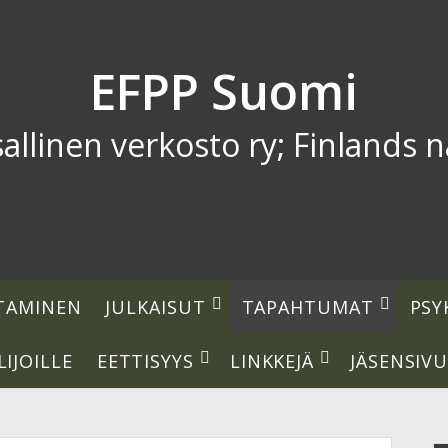
EFPP Suomi
linen verkosto ry; Finlands na
open
open
TAMINEN
JULKAISUT
TAPAHTUMAT
PSY
dropdown
dropdow
menu
menu
open
open
LIJOILLE
EETTISYYS
LINKKEJÄ
JÄSENSIV
dropdown
dropdown
menu
menu
S