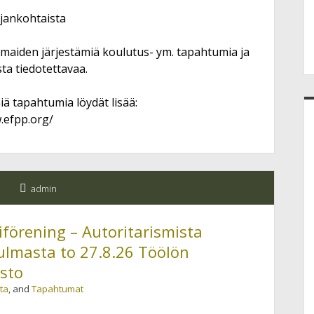
jankohtaista
maiden järjestämiä koulutus- ym. tapahtumia ja
ta tiedotettavaa.
ä tapahtumia löydät lisää:
.efpp.org/
admin
förening – Autoritarismista
ulmasta to 27.8.26 Töölön
asto
ta
, and
Tapahtumat