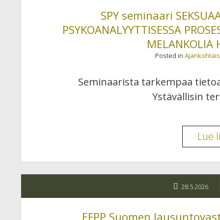
SPY seminaari SEKSU
PSYKOANALYYTTISESSA PROSES
MELANKOLIA H
Posted in
Ajankohtais
Seminaarista tarkempaa tietoa 
Ystävällisin te
Lue l
28.5.2026
EFPP Suomen lausuntovasta