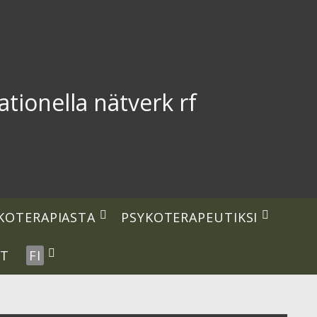
tionella nätverk rf
open
open
KOTERAPIASTA
PSYKOTERAPEUTIKSI
n
dropdown
dropdown
menu
menu
open
UT
FI
dropdown
menu
idebar