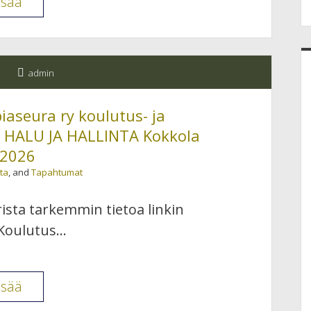
Suomen
isää
ryhmäpsykoterapia
ry:n
kirja
admin
julkaistu
aseura ry koulutus- ja
, HALU JA HALLINTA Kokkola
.2026
ta
, and
Tapahtumat
ista tarkemmin tietoa linkin
 Koulutus…
Pohjanmaan
isää
psykoterapiaseura