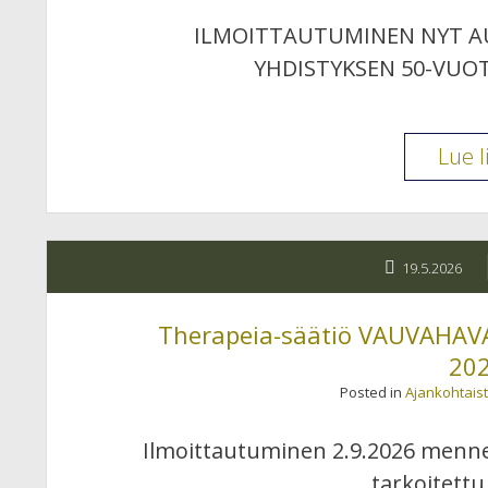
ILMOITTAUTUMINEN NYT AUK
YHDISTYKSEN 50-VUO
Lue l
19.5.2026
Therapeia-säätiö VAUVAHAV
202
Posted in
Ajankohtais
Ilmoittautuminen 2.9.2026 menn
tarkoitettu