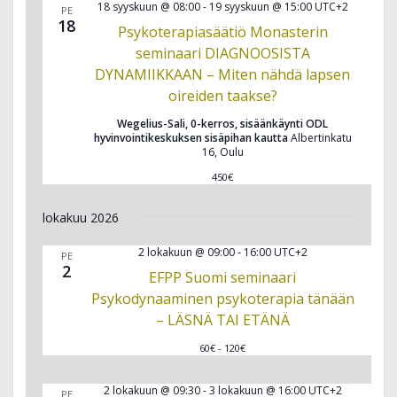
ä
18 syyskuun @ 08:00
-
19 syyskuun @ 15:00
UTC+2
g
PE
18
k
Psykoterapiasäätiö Monasterin
a
y
seminaari DIAGNOOSISTA
t
m
DYNAMIIKKAAN – Miten nähdä lapsen
i
oireiden taakse?
ä
o
t
n
Wegelius-Sali, 0-kerros, sisäänkäynti ODL
hyvinvointikeskuksen sisäpihan kautta
Albertinkatu
n
16, Oulu
a
450€
v
i
lokakuu 2026
g
o
2 lokakuun @ 09:00
-
16:00
UTC+2
PE
2
i
EFPP Suomi seminaari
n
Psykodynaaminen psykoterapia tänään
t
– LÄSNÄ TAI ETÄNÄ
i
60€ - 120€
2 lokakuun @ 09:30
-
3 lokakuun @ 16:00
UTC+2
PE