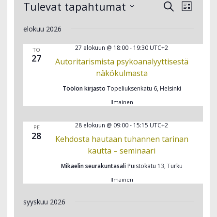
Tapahtumat
T
Tulevat tapahtumat
T
E
L
a
t
a
V
i
p
s
p
elokuu 2026
a
s
i
a
a
t
l
27 elokuun @ 18:00
-
19:30
UTC+2
TO
h
h
a
i
27
Autoritarismista psykoanalyyttisestä
t
t
t
näkökulmasta
u
u
s
m
Töölön kirjasto
Topeliuksenkatu 6, Helsinki
m
e
a
a
Ilmainen
p
t
V
ä
E
i
28 elokuun @ 09:00
-
15:15
UTC+2
PE
i
28
t
e
Kehdosta hautaan tuhannen tarinan
v
s
w
kautta – seminaari
ä
i
s
.
Mikaelin seurakuntasali
Puistokatu 13, Turku
a
N
Ilmainen
j
a
a
v
syyskuu 2026
N
i