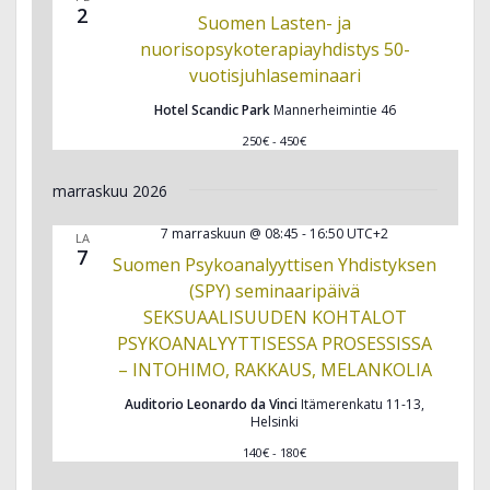
2
Suomen Lasten- ja
nuorisopsykoterapiayhdistys 50-
vuotisjuhlaseminaari
Hotel Scandic Park
Mannerheimintie 46
250€ - 450€
marraskuu 2026
7 marraskuun @ 08:45
-
16:50
UTC+2
LA
7
Suomen Psykoanalyyttisen Yhdistyksen
(SPY) seminaaripäivä
SEKSUAALISUUDEN KOHTALOT
PSYKOANALYYTTISESSA PROSESSISSA
– INTOHIMO, RAKKAUS, MELANKOLIA
Auditorio Leonardo da Vinci
Itämerenkatu 11-13,
Helsinki
140€ - 180€