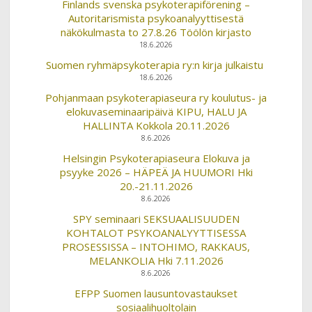
Finlands svenska psykoterapiförening –
Autoritarismista psykoanalyyttisestä
näkökulmasta to 27.8.26 Töölön kirjasto
18.6.2026
Suomen ryhmäpsykoterapia ry:n kirja julkaistu
18.6.2026
Pohjanmaan psykoterapiaseura ry koulutus- ja
elokuvaseminaaripäivä KIPU, HALU JA
HALLINTA Kokkola 20.11.2026
8.6.2026
Helsingin Psykoterapiaseura Elokuva ja
psyyke 2026 – HÄPEÄ JA HUUMORI Hki
20.-21.11.2026
8.6.2026
SPY seminaari SEKSUAALISUUDEN
KOHTALOT PSYKOANALYYTTISESSA
PROSESSISSA – INTOHIMO, RAKKAUS,
MELANKOLIA Hki 7.11.2026
8.6.2026
EFPP Suomen lausuntovastaukset
sosiaalihuoltolain