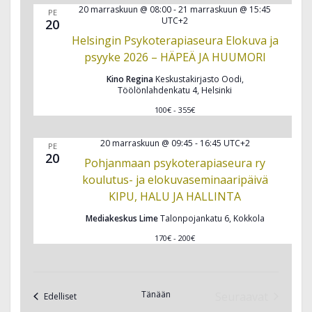
20 marraskuun @ 08:00
-
21 marraskuun @ 15:45
PE
UTC+2
20
Helsingin Psykoterapiaseura Elokuva ja
psyyke 2026 – HÄPEÄ JA HUUMORI
Kino Regina
Keskustakirjasto Oodi,
Töölönlahdenkatu 4, Helsinki
100€ - 355€
20 marraskuun @ 09:45
-
16:45
UTC+2
PE
20
Pohjanmaan psykoterapiaseura ry
koulutus- ja elokuvaseminaaripäivä
KIPU, HALU JA HALLINTA
Mediakeskus Lime
Talonpojankatu 6, Kokkola
170€ - 200€
Tänään
Seuraavat
Tapahtumat
Edelliset
Tapahtumat