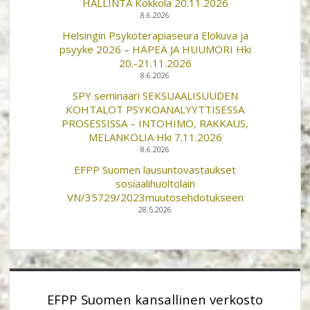
HALLINTA Kokkola 20.11.2026
8.6.2026
Helsingin Psykoterapiaseura Elokuva ja
psyyke 2026 – HÄPEÄ JA HUUMORI Hki
20.-21.11.2026
8.6.2026
SPY seminaari SEKSUAALISUUDEN
KOHTALOT PSYKOANALYYTTISESSA
PROSESSISSA – INTOHIMO, RAKKAUS,
MELANKOLIA Hki 7.11.2026
8.6.2026
EFPP Suomen lausuntovastaukset
sosiaalihuoltolain
VN/35729/2023muutosehdotukseen
28.5.2026
EFPP Suomen kansallinen verkosto