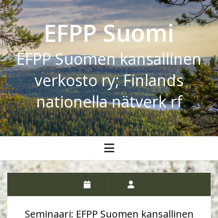
EFPP Suomi
EFPP Suomen kansallinen
verkosto ry; Finlands
nationella nätverk rf
open
menu
Seminaari: EFPP Suomen kansallinen