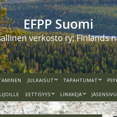
EFPP Suomi
linen verkosto ry; Finlands na
open
open
TAMINEN
JULKAISUT
TAPAHTUMAT
PSY
dropdown
dropdown
menu
menu
open
open
LIJOILLE
EETTISYYS
LINKKEJÄ
JÄSENSIV
dropdown
dropdown
menu
menu
S