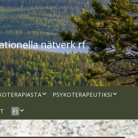
tionella nätverk rf
open
open
KOTERAPIASTA
PSYKOTERAPEUTIKSI
dropdown
dropdown
menu
menu
open
UT
FI
dropdown
menu
idebar