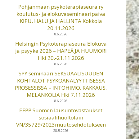
Pohjanmaan psykoterapiaseura ry
koulutus- ja elokuvaseminaaripäivä
KIPU, HALU JA HALLINTA Kokkola
20.11.2026
8.6.2026
Helsingin Psykoterapiaseura Elokuva
ja psyyke 2026 – HÄPEÄ JA HUUMORI
Hki 20.-21.11.2026
8.6.2026
SPY seminaari SEKSUAALISUUDEN
KOHTALOT PSYKOANALYYTTISESSA
PROSESSISSA – INTOHIMO, RAKKAUS,
MELANKOLIA Hki 7.11.2026
8.6.2026
EFPP Suomen lausuntovastaukset
sosiaalihuoltolain
VN/35729/2023muutosehdotukseen
28.5.2026