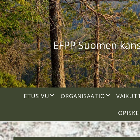
EFPP Suomen kansal
open
open
ETUSIVU
ORGANISAATIO
VAIKUT
dropdown
dropdown
menu
menu
OPISKE