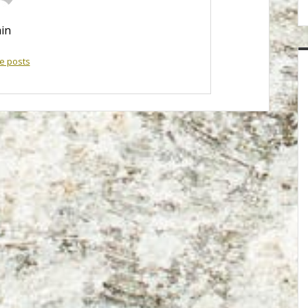
in
e posts