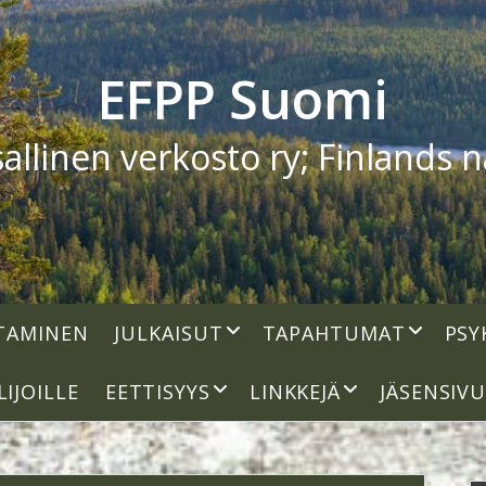
EFPP Suomi
linen verkosto ry; Finlands na
open
open
TAMINEN
JULKAISUT
TAPAHTUMAT
PSY
dropdown
dropdown
menu
menu
open
open
LIJOILLE
EETTISYYS
LINKKEJÄ
JÄSENSIV
dropdown
dropdown
menu
menu
S