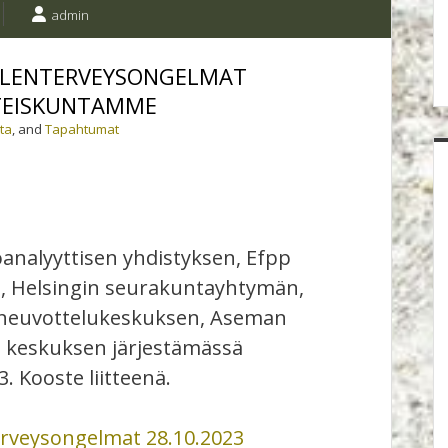
admin
ELENTERVEYSONGELMAT
TEISKUNTAMME
ta
, and
Tapahtumat
analyyttisen yhdistyksen, Efpp
n, Helsingin seurakuntayhtymän,
 neuvottelukeskuksen, Aseman
n keskuksen järjestämässä
. Kooste liitteenä.
erveysongelmat 28.10.2023