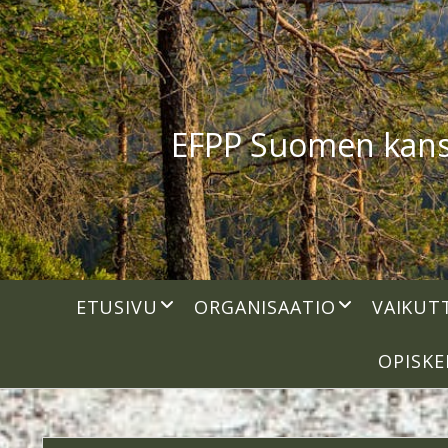
EFPP Suomen kansal
open
open
ETUSIVU
ORGANISAATIO
VAIKUT
dropdown
dropdown
menu
menu
OPISKE