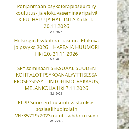
Pohjanmaan psykoterapiaseura ry
koulutus- ja elokuvaseminaaripäivä
KIPU, HALU JA HALLINTA Kokkola
20.11.2026
8.6.2026
Helsingin Psykoterapiaseura Elokuva
ja psyyke 2026 – HÄPEÄ JA HUUMORI
Hki 20.-21.11.2026
8.6.2026
SPY seminaari SEKSUAALISUUDEN
KOHTALOT PSYKOANALYYTTISESSA
PROSESSISSA – INTOHIMO, RAKKAUS,
MELANKOLIA Hki 7.11.2026
8.6.2026
EFPP Suomen lausuntovastaukset
sosiaalihuoltolain
VN/35729/2023muutosehdotukseen
28.5.2026