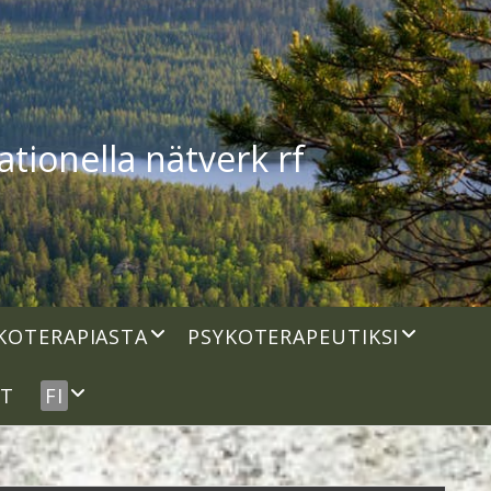
tionella nätverk rf
open
open
KOTERAPIASTA
PSYKOTERAPEUTIKSI
dropdown
dropdown
menu
menu
open
UT
FI
dropdown
menu
idebar