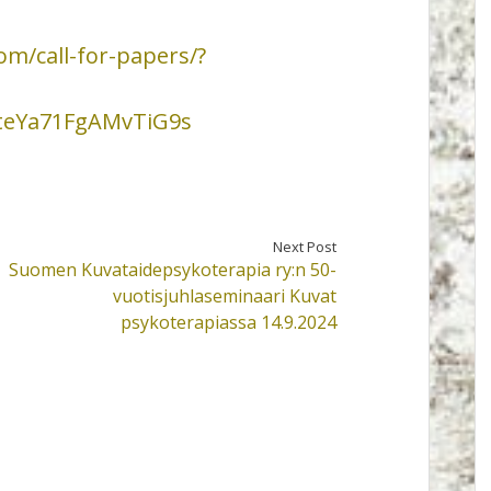
om/call-for-papers/?
teYa71FgAMvTiG9s
Next Post
Suomen Kuvataidepsykoterapia ry:n 50-
vuotisjuhlaseminaari Kuvat
psykoterapiassa 14.9.2024