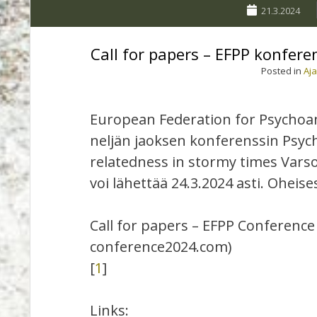
21.3.2024
Call for papers – EFPP konfere
Posted in
Aj
European Federation for Psychoan
neljän jaoksen konferenssin Psyc
relatedness in stormy times Varso
voi lähettää 24.3.2024 asti. Oheise
Call for papers – EFPP Conferenc
conference2024.com)
[
1
]
Links: