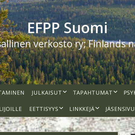
EFPP Suomi
linen verkosto ry; Finlands na
open
open
TAMINEN
JULKAISUT
TAPAHTUMAT
PSY
dropdown
dropdown
menu
menu
open
open
LIJOILLE
EETTISYYS
LINKKEJÄ
JÄSENSIV
dropdown
dropdown
menu
menu
S