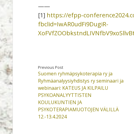
——
[1]
https://efpp-conference2024.c
fbclid=IwAR0udFi9DugiR-
XoFVfZOObkstndLIVNfbV9xoSllvB
Previous Post
Suomen ryhmäpsykoterapia ry ja
Ryhmäanalyysiyhdistys ry seminaari ja
webinaari: KATEUS JA KILPAILU
PSYKOANALYYTTISTEN
KOULUKUNTIEN JA
PSYKOTERAPIAMUOTOJEN VÄLILLÄ
12.-13.4.2024