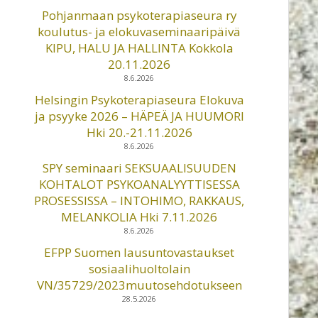
Pohjanmaan psykoterapiaseura ry
koulutus- ja elokuvaseminaaripäivä
KIPU, HALU JA HALLINTA Kokkola
20.11.2026
8.6.2026
Helsingin Psykoterapiaseura Elokuva
ja psyyke 2026 – HÄPEÄ JA HUUMORI
Hki 20.-21.11.2026
8.6.2026
SPY seminaari SEKSUAALISUUDEN
KOHTALOT PSYKOANALYYTTISESSA
PROSESSISSA – INTOHIMO, RAKKAUS,
MELANKOLIA Hki 7.11.2026
8.6.2026
EFPP Suomen lausuntovastaukset
sosiaalihuoltolain
VN/35729/2023muutosehdotukseen
28.5.2026