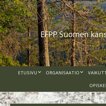
EFPP Suomen kansal
open
open
ETUSIVU
ORGANISAATIO
VAIKUT
dropdown
dropdown
menu
menu
OPISKE