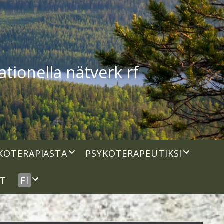
tionella nätverk rf
open
open
KOTERAPIASTA
PSYKOTERAPEUTIKSI
dropdown
dropdown
menu
menu
open
UT
FI
dropdown
menu
idebar