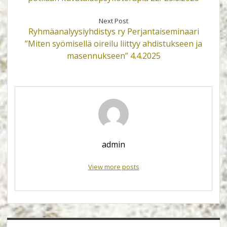
Next Post
Ryhmäanalyysiyhdistys ry Perjantaiseminaari
”Miten syömisellä oireilu liittyy ahdistukseen ja
masennukseen” 4.4.2025
admin
View more posts
Sidebar