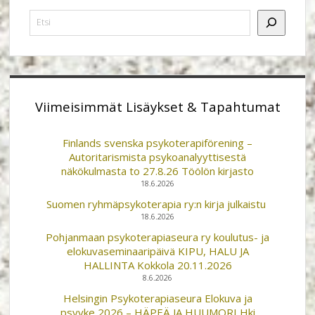
Etsi
Viimeisimmät Lisäykset & Tapahtumat
Finlands svenska psykoterapiförening –
Autoritarismista psykoanalyyttisestä
näkökulmasta to 27.8.26 Töölön kirjasto
18.6.2026
Suomen ryhmäpsykoterapia ry:n kirja julkaistu
18.6.2026
Pohjanmaan psykoterapiaseura ry koulutus- ja
elokuvaseminaaripäivä KIPU, HALU JA
HALLINTA Kokkola 20.11.2026
8.6.2026
Helsingin Psykoterapiaseura Elokuva ja
psyyke 2026 – HÄPEÄ JA HUUMORI Hki