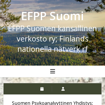
EFPP Suomi
EFPP Suomen kansallinen
verkosto ry; Finlands
nationella nätverk rf
open
menu
Suomen Psykoanalyyttinen Yhdistys: