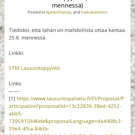
mennessä)
Posted in
Ajankohtaista
, and
Vaikuttaminen
Tiedoksi, että tähän on mahdollista ottaa kantaa
25.6. mennessä.
Linkki:
STM Lausuntopyyntö
Links:
——
[1]
https://www.lausuntopalvelu.fi/FI/Proposal/P
articipation?proposalId=13c22836-38ed-4252-
abb5-
7395910446de&proposalLanguage=da4408c3-
39e4-4f5a-84db-