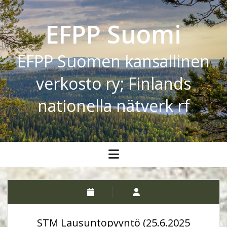
EFPP Suomi
EFPP Suomen kansallinen
verkosto ry; Finlands
nationella nätverk rf
open
menu
STM Lausuntopyyntö (25.6.2025