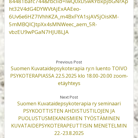
84481bafc744&fbclid=IwQ0xDSwKYbxpjbGNrAp
ht32V4dG4DYWVtAjExAAEeo-
6Uv6e6HZ7IVhhKZA_m4BxFYA1sjAVSjOisKM-
5mMBQlCJtpXx4sMNWeec_aem_5R-
vbzEU9wPGaN7HJU8LJA
Previous Post
Suomen Kuvataidepsykoterapia ry:n luento TOIVO
PSYKOTERAPIASSA 22.5.2025 klo 18.00-20.00 zoom-
etäyhteys
Next Post
Suomen Kuvataidepsykoterapia ry seminaari
PSYKOOTTISTEN AHDISTUSTILOJEN JA
PUOLUSTUSMEKANISMIEN TYÖSTÄMINEN
KUVATAIDEPSYKOTERAPEUTTISIN MENETELMIN
22.-23.8.2025