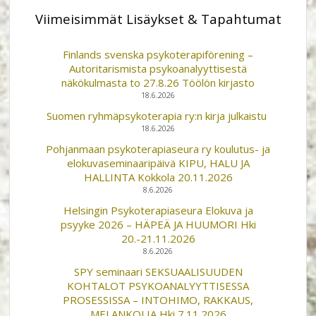
Viimeisimmät Lisäykset & Tapahtumat
Finlands svenska psykoterapiförening –
Autoritarismista psykoanalyyttisestä
näkökulmasta to 27.8.26 Töölön kirjasto
18.6.2026
Suomen ryhmäpsykoterapia ry:n kirja julkaistu
18.6.2026
Pohjanmaan psykoterapiaseura ry koulutus- ja
elokuvaseminaaripäivä KIPU, HALU JA
HALLINTA Kokkola 20.11.2026
8.6.2026
Helsingin Psykoterapiaseura Elokuva ja
psyyke 2026 – HÄPEÄ JA HUUMORI Hki
20.-21.11.2026
8.6.2026
SPY seminaari SEKSUAALISUUDEN
KOHTALOT PSYKOANALYYTTISESSA
PROSESSISSA – INTOHIMO, RAKKAUS,
MELANKOLIA Hki 7.11.2026