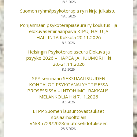
18.6.2026
Suomen ryhmäpsykoterapia ry:n kirja julkaistu
18.6.2026
Pohjanmaan psykoterapiaseura ry koulutus- ja
elokuvaseminaaripäivä KIPU, HALU JA
HALLINTA Kokkola 20.11.2026
8.6.2026
Helsingin Psykoterapiaseura Elokuva ja
psyyke 2026 – HÄPEÄ JA HUUMORI Hki
20.-21.11.2026
8.6.2026
SPY seminaari SEKSUAALISUUDEN
KOHTALOT PSYKOANALYYTTISESSA
PROSESSISSA – INTOHIMO, RAKKAUS,
MELANKOLIA Hki 7.11.2026
8.6.2026
EFPP Suomen lausuntovastaukset
sosiaalihuoltolain
VN/35729/2023muutosehdotukseen
28.5.2026