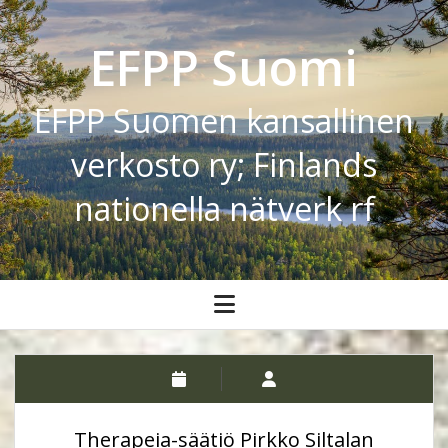
EFPP Suomi
EFPP Suomen kansallinen
verkosto ry; Finlands
nationella nätverk rf
open
menu
Therapeia-säätiö Pirkko Siltalan