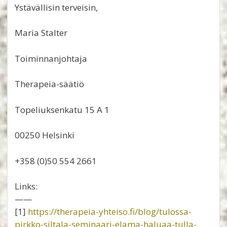
Ystävällisin terveisin,
Maria Stalter
Toiminnanjohtaja
Therapeia-säätiö
Topeliuksenkatu 15 A 1
00250 Helsinki
+358 (0)50 554 2661
Links:
——
[1]
https://therapeia-yhteiso.fi/blog/tulossa-
pirkko-siltala-seminaari-elama-haluaa-tulla-