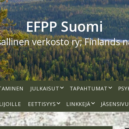
EFPP Suomi
linen verkosto ry; Finlands na
open
open
TAMINEN
JULKAISUT
TAPAHTUMAT
PSY
dropdown
dropdown
menu
menu
open
open
LIJOILLE
EETTISYYS
LINKKEJÄ
JÄSENSIV
dropdown
dropdown
menu
menu
S