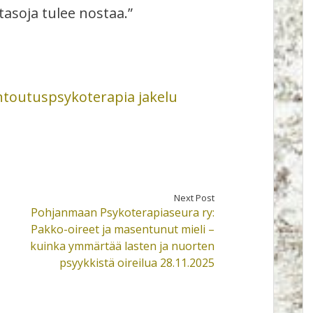
soja tulee nostaa.”
toutuspsykoterapia jakelu
Next Post
Pohjanmaan Psykoterapiaseura ry:
Pakko-oireet ja masentunut mieli –
kuinka ymmärtää lasten ja nuorten
psyykkistä oireilua 28.11.2025