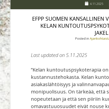
4.11.2025
EFPP SUOMEN KANSALLINEN 
KELAN KUNTOUTUSPSYKOTE
JAKE
Posted in
Ajankohtaist
Last updated on 5.11.2025
”Kelan kuntoutuspsykoterapia on 
kustannustehokasta. Kelan kunto
asiakaslähtöisyys ja valinnanvapa
monipuolisuus. On tärkeää, että s
nopeutetaan ja että sen piiriin kuu
omavastuuosuudet eivät nouse ku