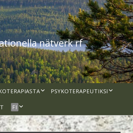
tionella nätverk rf
open
open
KOTERAPIASTA
PSYKOTERAPEUTIKSI
dropdown
dropdown
menu
menu
open
UT
FI
dropdown
menu
idebar