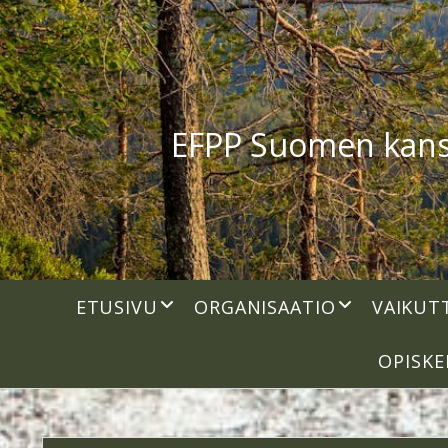
EFPP Suomen kansal
open
open
ETUSIVU
ORGANISAATIO
VAIKUT
dropdown
dropdown
menu
menu
OPISKE