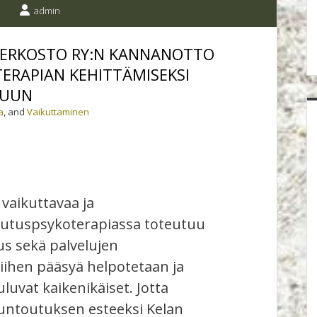
admin
VERKOSTO RY:N KANNANOTTO
RAPIAN KEHITTÄMISEKSI
LUUN
a
, and
Vaikuttaminen
vaikuttavaa ja
utuspsykoterapiassa toteutuu
us sekä palvelujen
iihen pääsyä helpotetaan ja
luvat kaikenikäiset. Jotta
ntoutuksen esteeksi Kelan