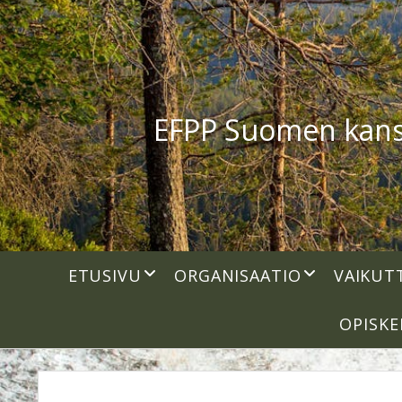
EFPP Suomen kansal
open
open
ETUSIVU
ORGANISAATIO
VAIKUT
dropdown
dropdown
menu
menu
OPISKE