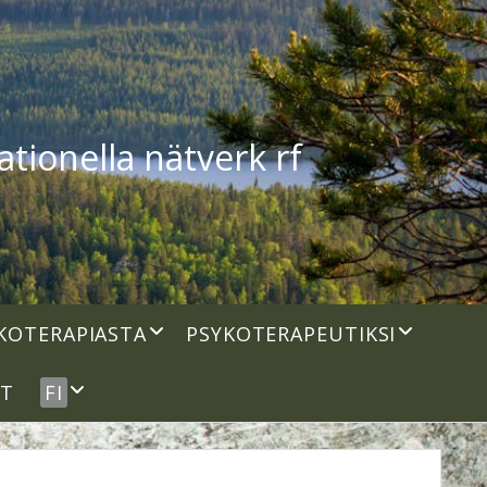
tionella nätverk rf
open
open
KOTERAPIASTA
PSYKOTERAPEUTIKSI
dropdown
dropdown
menu
menu
open
UT
FI
dropdown
menu