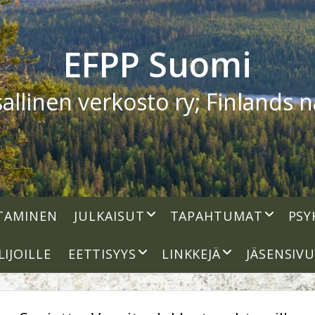
EFPP Suomi
linen verkosto ry; Finlands na
open
open
TAMINEN
JULKAISUT
TAPAHTUMAT
PSY
dropdown
dropdown
menu
menu
open
open
LIJOILLE
EETTISYYS
LINKKEJÄ
JÄSENSIV
dropdown
dropdown
menu
menu