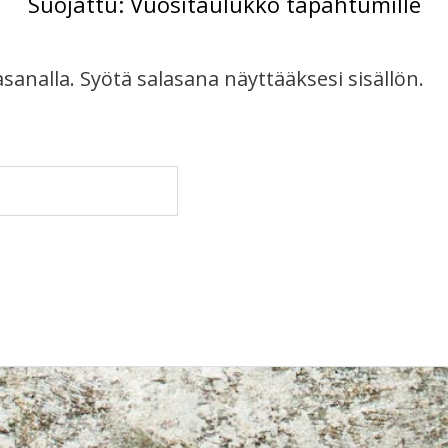
Suojattu: Vuositaulukko tapahtumille
sanalla. Syötä salasana näyttääksesi sisällön.