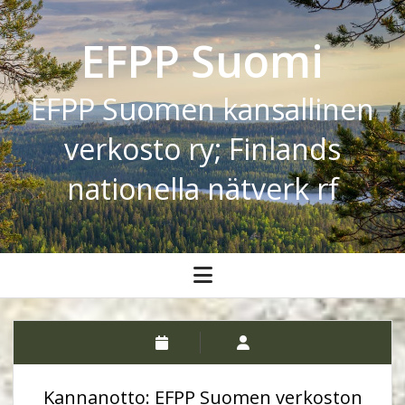
EFPP Suomi
EFPP Suomen kansallinen
verkosto ry; Finlands
nationella nätverk rf
open
menu
Kannanotto: EFPP Suomen verkoston