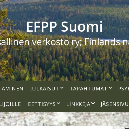
EFPP Suomi
linen verkosto ry; Finlands na
open
open
TAMINEN
JULKAISUT
TAPAHTUMAT
PSY
dropdown
dropdown
menu
menu
open
open
LIJOILLE
EETTISYYS
LINKKEJÄ
JÄSENSIV
dropdown
dropdown
menu
menu
S