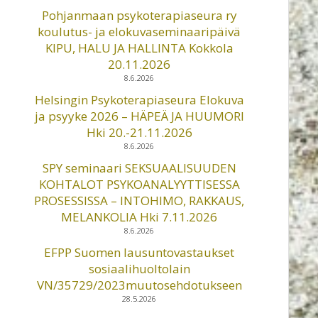
Pohjanmaan psykoterapiaseura ry
koulutus- ja elokuvaseminaaripäivä
KIPU, HALU JA HALLINTA Kokkola
20.11.2026
8.6.2026
Helsingin Psykoterapiaseura Elokuva
ja psyyke 2026 – HÄPEÄ JA HUUMORI
Hki 20.-21.11.2026
8.6.2026
SPY seminaari SEKSUAALISUUDEN
KOHTALOT PSYKOANALYYTTISESSA
PROSESSISSA – INTOHIMO, RAKKAUS,
MELANKOLIA Hki 7.11.2026
8.6.2026
EFPP Suomen lausuntovastaukset
sosiaalihuoltolain
VN/35729/2023muutosehdotukseen
28.5.2026