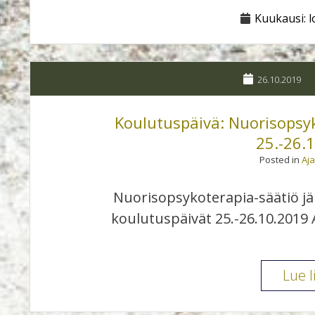
Kuukausi:
l
26.10.2019
Koulutuspäivä: Nuorisopsy
25.-26.
Posted in
Aj
Nuorisopsykoterapia-säätiö j
koulutuspäivät 25.-26.10.2019 
Lue l