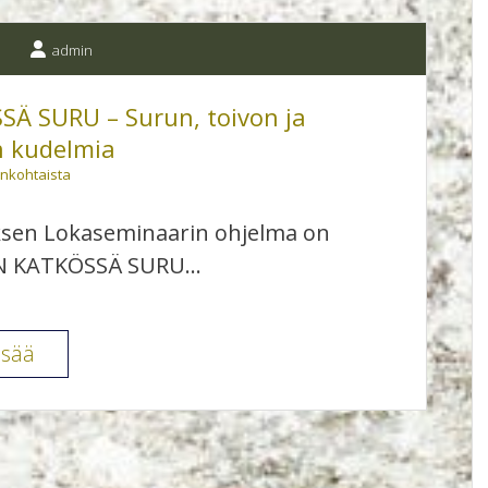
koulutuspäivät
25.-26.10.2019
admin
Ä SURU – Surun, toivon ja
n kudelmia
ankohtaista
ksen Lokaseminaarin ohjelma on
EN KATKÖSSÄ SURU…
Seminaari:
isää
KATSEEN
KATKÖSSÄ
SURU
–