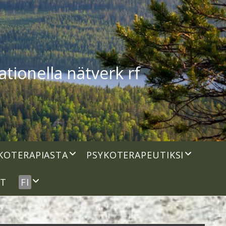
tionella nätverk rf
open
open
KOTERAPIASTA
PSYKOTERAPEUTIKSI
dropdown
dropdown
menu
menu
open
UT
FI
dropdown
menu
idebar