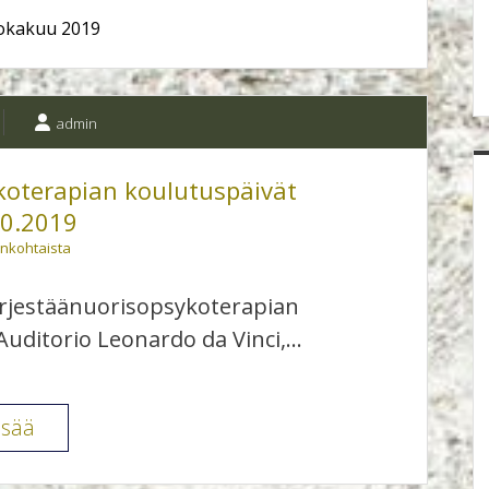
okakuu 2019
admin
koterapian koulutuspäivät
10.2019
ankohtaista
ärjestäänuorisopsykoterapian
Auditorio Leonardo da Vinci,…
Koulutuspäivä:
isää
Nuorisopsykoterapian