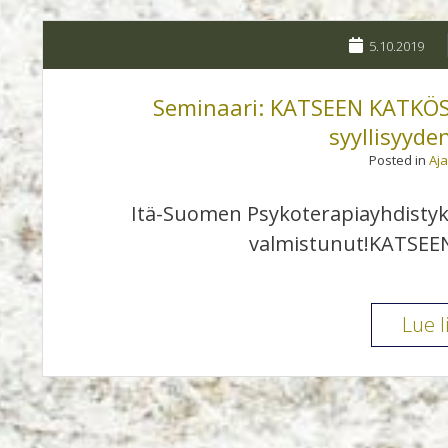
5.10.2019
Seminaari: KATSEEN KATKÖSS
syyllisyyde
Posted in
Aj
Itä-Suomen Psykoterapiayhdisty
valmistunut!KATSE
Lue l