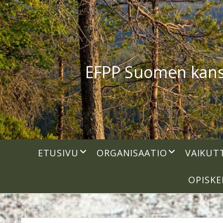
EFPP Suomen kansal
open
open
ETUSIVU
ORGANISAATIO
VAIKUT
dropdown
dropdown
menu
menu
OPISKE