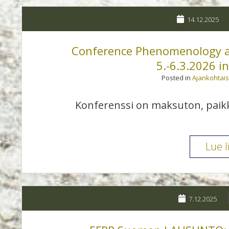
14.12.2025
Conference Phenomenology an
5.-6.3.2026 i
Posted in
Ajankohtais
Konferenssi on maksuton, paikk
Lue l
7.12.2025