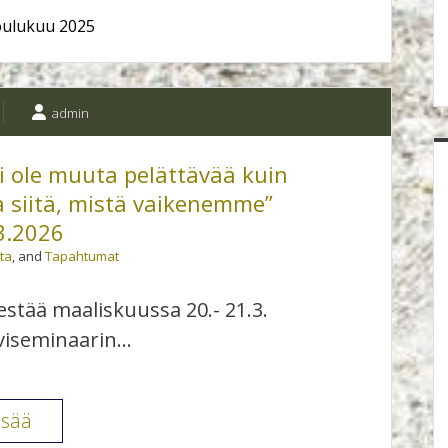
oulukuu 2025
admin
i ole muuta pelättävää kuin
a siitä, mistä vaikenemme”
3.2026
ta
, and
Tapahtumat
estää maaliskuussa 20.- 21.3.
lviseminaarin…
Ryhmäanalyysiyhdistys
isää