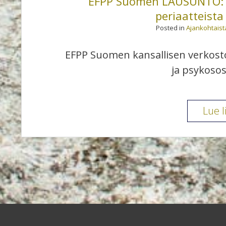
EFPP Suomen LAUSUNTO: S
periaatteist
Posted in
Ajankohtaist
EFPP Suomen kansallisen verkos
ja psykosos
Lue l