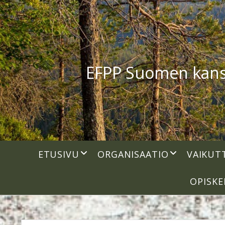
EFPP Suomen kansal
open
open
ETUSIVU
ORGANISAATIO
VAIKUT
dropdown
dropdown
menu
menu
OPISKE