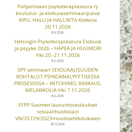
Pohjanmaan psykoterapiaseura ry
koulutus- ja elokuvaseminaaripäivä
KIPU, HALU JA HALLINTA Kokkola
20.11.2026
8.6.2026
Helsingin Psykoterapiaseura Elokuva
ja psyyke 2026 – HÄPEÄ JA HUUMORI
Hki 20.-21.11.2026
8.6.2026
SPY seminaari SEKSUAALISUUDEN
KOHTALOT PSYKOANALYYTTISESSA
PROSESSISSA – INTOHIMO, RAKKAUS,
MELANKOLIA Hki 7.11.2026
8.6.2026
EFPP Suomen lausuntovastaukset
sosiaalihuoltolain
VN/35729/2023muutosehdotukseen
28.5.2026