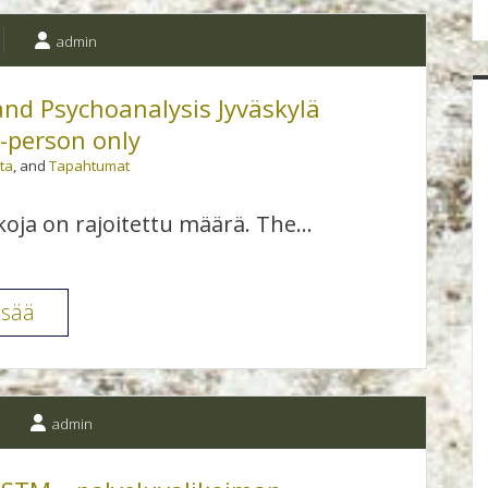
ja
admin
Turun
yliopisto
d Psychoanalysis Jyväskylä
Aikuisten
n-person only
psykodynaaminen
ta
, and
Tapahtumat
yksilöpsykoterapeuttikoulutus
Turussa
oja on rajoitettu määrä. The…
Conference
isää
Phenomenology
and
Psychoanalysis
admin
Jyväskylä
5.-6.3.2026