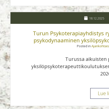
18.12.2025
Turun Psykoterapiayhdistys ry
psykodynaaminen yksilöpsyko
Posted in
Ajankohtais
Turussa aikuisten
yksilöpsykoterapeuttikoulutukse
202
Lue l