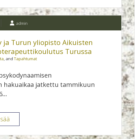
ry:
”Ei
ole
admin
muuta
pelättävää
 ja Turun yliopisto Aikuisten
kuin
terapeuttikoulutus Turussa
pelko
ta
, and
Tapahtumat
itse
–
 psykodynaamisen
onko
n hakuaikaa jatkettu tammikuun
puhuttava
6…
siitä,
mistä
Turun
isää
vaikenemme”
Psykoterapiayhdistys
20.-21.3.2026
ry