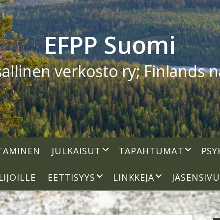
EFPP Suomi
linen verkosto ry; Finlands na
open
open
TAMINEN
JULKAISUT
TAPAHTUMAT
PSY
dropdown
dropdown
menu
menu
open
open
LIJOILLE
EETTISYYS
LINKKEJÄ
JÄSENSIV
dropdown
dropdown
menu
menu
S