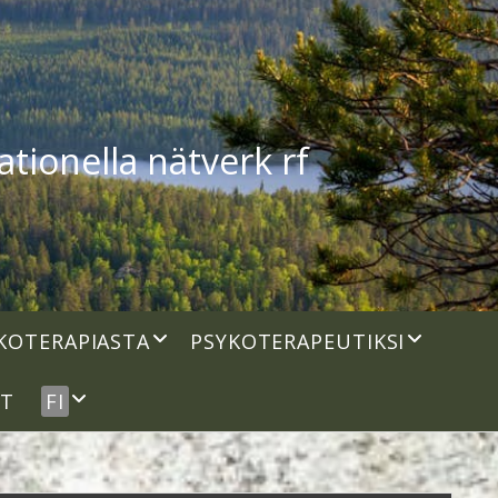
tionella nätverk rf
open
open
KOTERAPIASTA
PSYKOTERAPEUTIKSI
dropdown
dropdown
menu
menu
open
UT
FI
dropdown
menu
idebar