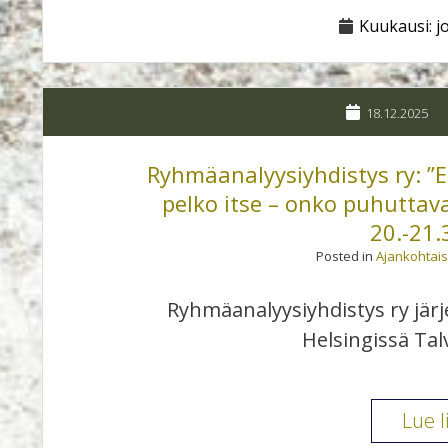
Kuukausi:
j
18.12.2025
Ryhmäanalyysiyhdistys ry: ”E
pelko itse – onko puhuttav
20.-21.
Posted in
Ajankohtais
Ryhmäanalyysiyhdistys ry järj
Helsingissä Ta
Lue l