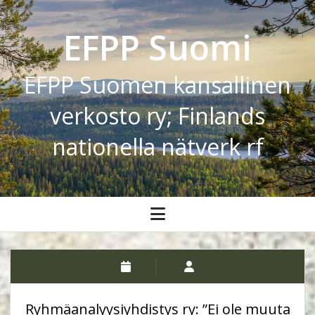
EFPP Suomi
EFPP Suomen kansallinen
verkosto ry; Finlands
nationella nätverk rf
open
menu
Ryhmäanalyysiyhdistys ry: ”Ei ole muuta