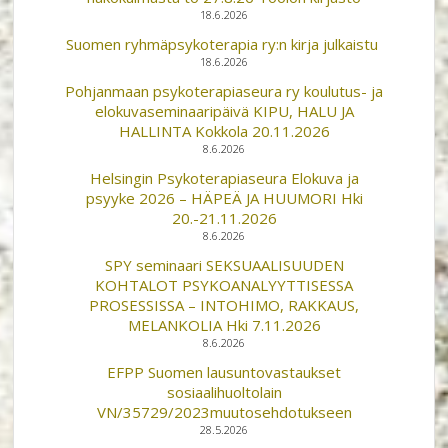
18.6.2026
Suomen ryhmäpsykoterapia ry:n kirja julkaistu
18.6.2026
Pohjanmaan psykoterapiaseura ry koulutus- ja
elokuvaseminaaripäivä KIPU, HALU JA
HALLINTA Kokkola 20.11.2026
8.6.2026
Helsingin Psykoterapiaseura Elokuva ja
psyyke 2026 – HÄPEÄ JA HUUMORI Hki
20.-21.11.2026
8.6.2026
SPY seminaari SEKSUAALISUUDEN
KOHTALOT PSYKOANALYYTTISESSA
PROSESSISSA – INTOHIMO, RAKKAUS,
MELANKOLIA Hki 7.11.2026
8.6.2026
EFPP Suomen lausuntovastaukset
sosiaalihuoltolain
VN/35729/2023muutosehdotukseen
28.5.2026