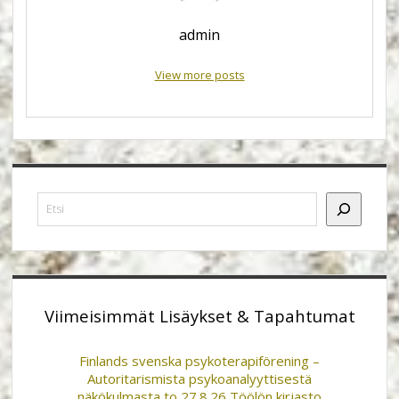
admin
View more posts
Sidebar
Etsi
Viimeisimmät Lisäykset & Tapahtumat
Finlands svenska psykoterapiförening –
Autoritarismista psykoanalyyttisestä
näkökulmasta to 27.8.26 Töölön kirjasto