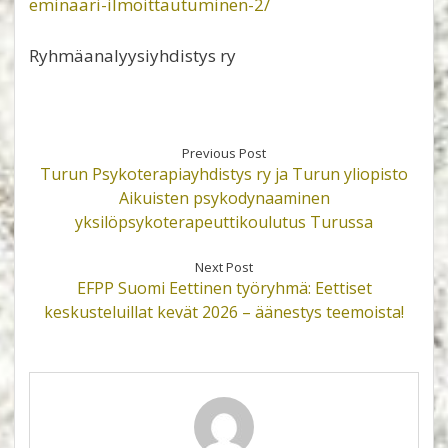
eminaari-ilmoittautuminen-2/
Ryhmäanalyysiyhdistys ry
Previous Post
Turun Psykoterapiayhdistys ry ja Turun yliopisto
Aikuisten psykodynaaminen
yksilöpsykoterapeuttikoulutus Turussa
Next Post
EFPP Suomi Eettinen työryhmä: Eettiset
keskusteluillat kevät 2026 – äänestys teemoista!