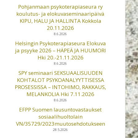
Pohjanmaan psykoterapiaseura ry
koulutus- ja elokuvaseminaaripäivä
KIPU, HALU JA HALLINTA Kokkola
20.11.2026
8.6.2026
Helsingin Psykoterapiaseura Elokuva
ja psyyke 2026 – HÄPEÄ JA HUUMORI
Hki 20.-21.11.2026
8.6.2026
SPY seminaari SEKSUAALISUUDEN
KOHTALOT PSYKOANALYYTTISESSA
PROSESSISSA – INTOHIMO, RAKKAUS,
MELANKOLIA Hki 7.11.2026
8.6.2026
EFPP Suomen lausuntovastaukset
sosiaalihuoltolain
VN/35729/2023muutosehdotukseen
28.5.2026