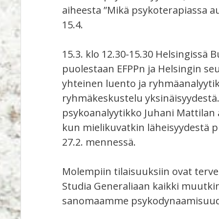
aiheesta ”Mikä psykoterapiassa autt
15.4.
15.3. klo 12.30-15.30 Helsingissä 
puolestaan EFPPn ja Helsingin se
yhteinen luento ja ryhmäanalyyti
ryhmäkeskustelu yksinäisyydestä
psykoanalyytikko Juhani Mattilan 
kun mielikuvatkin läheisyydestä 
27.2. mennessä.
Molempiin tilaisuuksiin ovat tervet
Studia Generaliaan kaikki muutkin
sanomaamme psykodynaamisuudesta