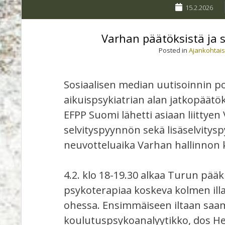
15.2.2026
Varhan päätöksistä ja 
Posted in
Ajankohtais
Sosiaalisen median uutisoinnin p
aikuispsykiatrian alan jatkopäätök
EFPP Suomi lähetti asiaan liittyen
selvityspyynnön sekä lisäselvitys
neuvotteluaika Varhan hallinnon 
4.2. klo 18-19.30 alkaa Turun pää
psykoterapiaa koskeva kolmen illa
ohessa. Ensimmäiseen iltaan sa
koulutuspsykoanalyytikko, dos He