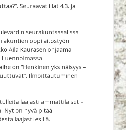
aa?”. Seuraavat illat 4.3. ja
Bulevardin seurakuntsasalissa
urakuntien oppilaitostyön
kko Aila Kaurasen ohjaama
. Luennoimassa
aihe on ”Henkinen yksinäisyys –
puuttuvat”. Ilmoittautuminen
ulleita laajasti ammattilaiset –
. Nyt on hyvä pitää
 laajasti esillä.