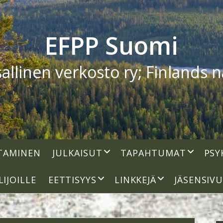
EFPP Suomi
linen verkosto ry; Finlands na
open
open
TAMINEN
JULKAISUT
TAPAHTUMAT
PSY
dropdown
dropdown
menu
menu
open
open
LIJOILLE
EETTISYYS
LINKKEJÄ
JÄSENSIV
dropdown
dropdown
menu
menu
S