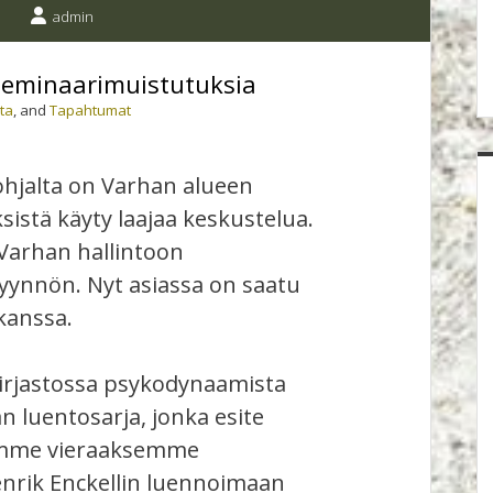
admin
seminaarimuistutuksia
ta
, and
Tapahtumat
ohjalta on Varhan alueen
sistä käyty laajaa keskustelua.
 Varhan hallintoon
pyynnön. Nyt asiassa on saatu
kanssa.
kirjastossa psykodynaamista
n luentosarja, jonka esite
amme vieraaksemme
nrik Enckellin luennoimaan