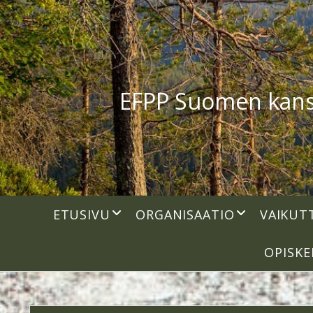
EFPP Suomen kansal
open
open
ETUSIVU
ORGANISAATIO
VAIKUT
dropdown
dropdown
menu
menu
OPISKE