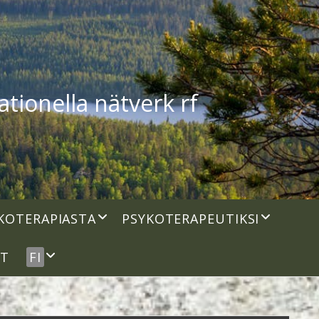
tionella nätverk rf
open
open
KOTERAPIASTA
PSYKOTERAPEUTIKSI
dropdown
dropdown
menu
menu
open
UT
FI
dropdown
menu
idebar